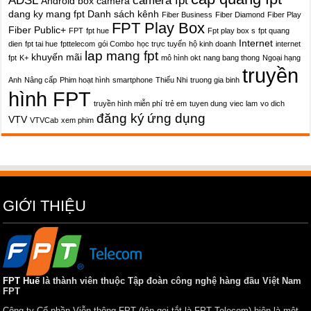
ADSL
camera fpt
Android box
camera
dang ky mang fpt
Danh sách kênh
Fiber Business
Fiber Diamond
Fiber Play
FPT Play Box
Fiber Public+
FPT
fpt hue
Fpt play box s
fpt quang
Internet
dien
fpt tai hue
fpttelecom
gói Combo
học trực tuyến
hộ kinh doanh
internet
lap mang fpt
khuyến mãi
fpt
K+
mô hình okt
nang bang thong
Ngoại hạng
truyền
Anh
Nâng cấp
Phim hoạt hình
smartphone
Thiếu Nhi
truong gia binh
hình FPT
truyền hình miễn phí
trẻ em
tuyen dung
viec lam
vo dich
đăng ký
ứng dụng
VTV
VTVCab
xem phim
GIỚI THIỆU
FPT Huế
là thành viên thuộc Tập đoàn công nghệ hàng đầu Việt Nam
FPT
Công ty Cổ phần Viễn thông FPT (tên gọi tắt là FPT Telecom) hiện là một