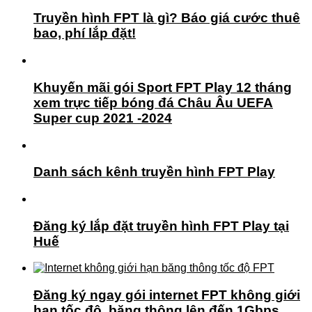
Truyền hình FPT là gì? Báo giá cước thuê
bao, phí lắp đặt!
Khuyến mãi gói Sport FPT Play 12 tháng
xem trực tiếp bóng đá Châu Âu UEFA
Super cup 2021 -2024
Danh sách kênh truyền hình FPT Play
Đăng ký lắp đặt truyền hình FPT Play tại
Huế
Đăng ký ngay gói internet FPT không giới
hạn tốc độ, băng thông lên đến 1Gbps