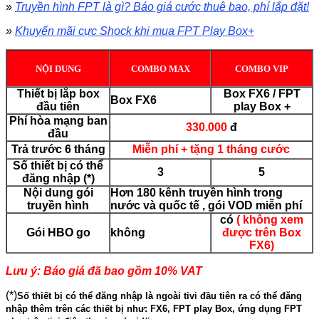
»
Truyền hình FPT là gì? Báo giá cước thuê bao, phí lắp đặt!
»
Khuyến mãi cực Shock khi mua FPT Play Box+
NỘI DUNG
COMBO MAX
COMBO VIP
Thiết bị lắp box
Box FX6 / FPT
Box FX6
đầu tiên
play Box +
Phí hòa mạng ban
330.000
đ
đầu
Trả trước 6 tháng
Miễn phí + tặng 1 tháng cước
Số thiết bị có thể
3
5
đăng nhập (*)
Nội dung gói
Hơn 180 kênh truyền hình trong
truyền hình
nước và quốc tế , gói VOD miễn phí
có
( không xem
Gói HBO go
không
được trên Box
FX6)
Lưu ý: Báo giá đã bao gồm 10% VAT
(*)
Số thiết bị có thể đăng nhập là ngoài tivi đầu tiên ra có thể đăng
nhập thêm trên các thiết bị như: FX6, FPT play Box, ứng dụng FPT