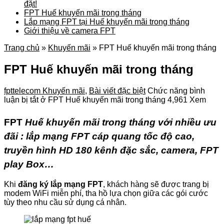
đặt!
FPT Huế khuyến mãi trong tháng
Lắp mạng FPT tại Huế khuyến mãi trong tháng
Giới thiệu về camera FPT
Trang chủ
»
Khuyến mãi
»
FPT Huế khuyến mãi trong tháng
FPT Huế khuyến mãi trong tháng
fpttelecom
Khuyến mãi
,
Bài viết đặc biệt
Chức năng bình
luận bị tắt
ở FPT Huế khuyến mãi trong tháng
4,961 Xem
FPT
Huế khuyến mãi trong tháng với nhiều ưu
đãi : lắp mạng FPT cáp quang tốc độ cao,
truyền hình HD 180 kênh đặc sắc, camera, FPT
play Box…
Khi
đăng ký lắp mạng FPT
, khách hàng sẽ được trang bị
modem WiFi miễn phí, tha hồ lựa chọn giữa các gói cước
tùy theo nhu cầu sử dụng cá nhân.