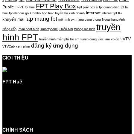
FPT Play Box
Public+
FPT
fpt hue
Fpt play box s
fpt quang dien
fpt tai
Internet
hue
fpttelecom
gói Combo
học trực tuyến
hộ kinh doanh
internet fpt
K+
lap mang fpt
khuyến mãi
mô hình okt
nang bang thong
Ngoại hạng Anh
truyền
Nâng cấp
Phim hoạt hình
smartphone
Thiếu Nhi
truong gia binh
hình FPT
VTV
truyền hình miễn phí
trẻ em
tuyen dung
viec lam
vo dich
đăng ký
ứng dụng
VTVCab
xem phim
GIỚI THIỆU
FPT Huế
là thành viên thuộc Tập đoàn công nghệ hàng
đầu Việt Nam FPT
Công ty Cổ phần Viễn thông FPT (tên gọi tắt là FPT
Telecom) hiện là một trong những nhà cung cấp dịch vụ Viễn
thông và Internet hàng đầu khu vực.
CHÍNH SÁCH