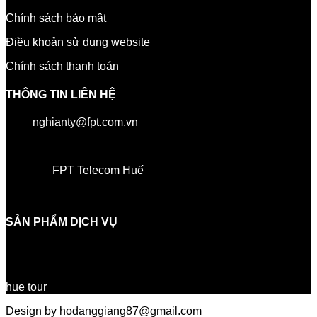
Chính sách bảo mật
Điều khoản sử dụng website
Chính sách thanh toán
THÔNG TIN LIÊN HỆ
Mail:
nghianty@fpt.com.vn
Di động:
– 0785.102.103
Website:
FPT Telecom Huế
SẢN PHẨM DỊCH VỤ
hue tour
Design by hodanggiang87@gmail.com