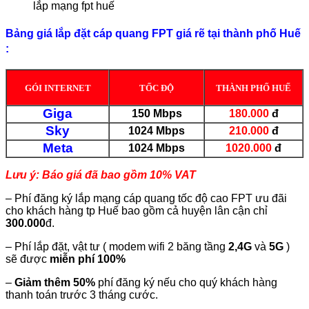
lắp mạng fpt huế
Bảng giá lắp đặt cáp quang FPT giá rẽ tại thành phố Huế
:
GÓI INTERNET
TỐC
ĐỘ
THÀNH PHỐ HUẾ
Giga
150 Mbps
180.000
đ
Sky
1024 Mbps
210.000
đ
Meta
1024 Mbps
1020.000
đ
Lưu ý: Báo giá đã bao gồm 10% VAT
– Phí đăng ký lắp mạng cáp quang tốc độ cao FPT ưu đãi
cho khách hàng tp Huế bao gồm cả huyện lân cận chỉ
300.000
đ.
– Phí lắp đặt, vật tư ( modem wifi 2 băng tầng
2,4G
và
5G
)
sẽ được
miễn phí 100%
–
Giảm thêm 50%
phí đăng ký nếu cho quý khách hàng
thanh toán trước 3 tháng cước.