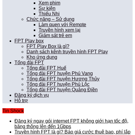
Xem phim
Sự kiện
Thiếu Nhi
Chức năng – Sử dụng
Làm quen với Remote
Truyền hình xem lại
Giám sát trẻ em
FPT Play box
FPT Play Box là gì?
Danh sách kênh truyền hình FPT Play
Kho ứng dụng
Tổng đài FPT
Tổng đài FPT Huế
Tổng đài FPT huyện Phú Vang
Tổng đài FPT huyện Hương Thủy
Tổng đài FPT huyện Phú Lộc
Tổng đài FPT huyện Quảng Điền
Đăng ký dịch vụ
Hỗ trợ
Tin Shock
Đăng ký ngay gói internet FPT không giới hạn tốc độ,
băng thông lên đến 1Gbps
Truyền hình FPT là gì? Báo giá cước thuê bao, phí lắp