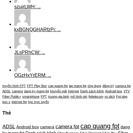
szujrLWH: ...
kxBGNQGHARfzPi: ...
JLsPRhCW: ...
OGzHxYrERM: ...
truyền hình FPT
FPT Play Box
cap quang fpt
lap mang fpt
ứng dụng
đăng ký
camera fpt
ADSL
camera
dang ky mang fpt
khuyến mãi
Internet
Danh sách kênh
Android box
VTV
Fiber Public+
smartphone
FPT
truong gia binh
mô hình okt
fpttelecom
vo dich
Fpt play
box s
internet fpt
học trực tuyến
Thẻ
cap quang fpt
ADSL
camera fpt
Android box
camera
dang
ky mang fpt
Danh sách kênh
Fiber
Fiber Business
Fiber Diamond
Fiber Play