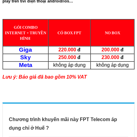
play trên tivi điện thoại android/ios…
GÓI COMBO
INTERNET + TRUYỀN
CÓ BOX FPT
NO BOX
HÌNH
Giga
220.000
đ
200.000
đ
Sky
250.000
đ
230.000
đ
Meta
không áp dụng
không áp dụng
Lưu ý: Báo giá đã bao gồm 10% VAT
Chương trình khuyến mãi này FPT Telecom áp
dụng chỉ ở Huế ?