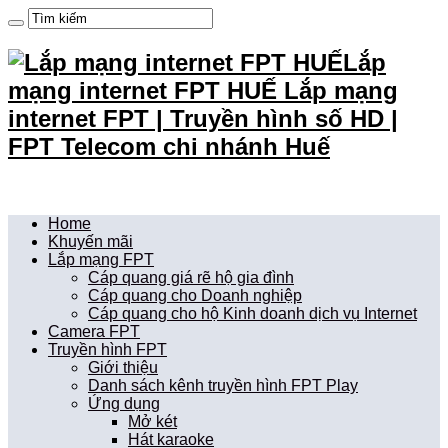
Lắp
mạng internet FPT HUẾ Lắp mạng
internet FPT | Truyền hình số HD |
FPT Telecom chi nhánh Huế
Home
Khuyến mãi
Lắp mạng FPT
Cáp quang giá rẽ hộ gia đình
Cáp quang cho Doanh nghiệp
Cáp quang cho hộ Kinh doanh dịch vụ Internet
Camera FPT
Truyền hình FPT
Giới thiệu
Danh sách kênh truyền hình FPT Play
Ứng dụng
Mở két
Hát karaoke