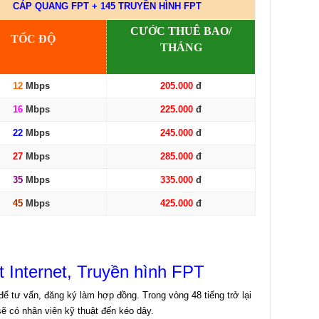
CÁP QUANG FPT + 145 TRUYỀN HÌNH FPT
CƯỚC THUÊ BAO/
TỐC ĐỘ
THÁNG
12
Mbps
205.000
đ
16
Mbps
225.000
đ
22
Mbps
245.000
đ
27
Mbps
285.000
đ
35
Mbps
335.000
đ
45
Mbps
425.000
đ
t Internet, Truyền hình FPT
ể tư vấn, đăng ký làm hợp đồng. Trong vòng 48 tiếng trở lại
sẽ có nhân viên kỹ thuật đến kéo dây.