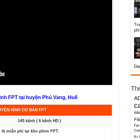
Tru
phí
Da
Th
hình FPT tại huyện Phú Vang, Huế
A
c
UYỀN HÌNH CƠ BẢN FPT
sá
Fi
145 kênh ( 6 kênh HD )
Fpt
Co
lẽ miễn phí tại kho phim FPT.
K+