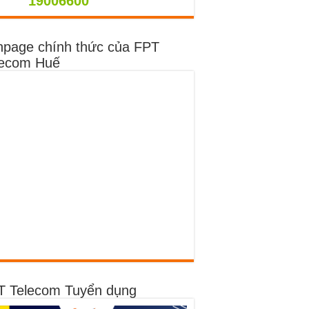
9006600
npage chính thức của FPT
lecom Huế
T Telecom Tuyển dụng