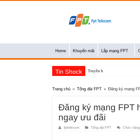
Home
Khuyến mãi
Lắp mạng FPT
Tin Shock
Truyền hình FPT là gì? Báo gi
Trang chủ
»
Tổng đài FPT
»
Đăng ký mạng FP
Đăng ký mạng FPT 
ngay ưu đãi
fpttelecom
Tổng đài FPT
Chức năng b