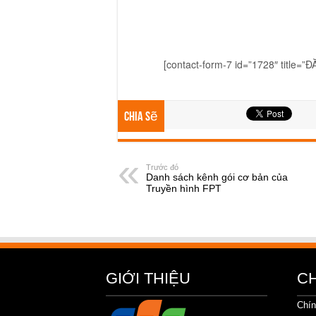
[contact-form-7 id=”1728″ title=”
Chia sẽ
Trước đó
Danh sách kênh gói cơ bản của
Truyền hình FPT
GIỚI THIỆU
C
Chín