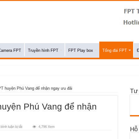
Camera FPT
Truyền hình FPT
FPT Play box
Tổng đài FPT
Đ
á
T huyện Phú Vang để nhận ngay ưu đãi
Tư
huyện Phú Vang để nhận
ở
ình luận bị tắt
4,796 Xem
Hỗ 
Đăng
ký
mạng