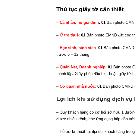
Thủ tục giấy tờ cần thiết
–
Cá nhân, hộ gia đình
: 01
Bản photo CMN
–
Ở trọ,thuê
:
01
Bản photo CMND đặt cọc 
–
Học sinh, sinh viên
:
01
Bản photo CMND
trước 6 – 12 tháng
–
Quán Net, Doanh nghiệp
:
01
Bản photo C
thành lập/ Giấy phép đầu tư…hoặc giấy tờ 
–
Cơ quan nhà nước
:
01
Bản photo CMND +
Lợi ích khi sử dụng dịch vụ
–
Quý khách hàng có cơ hội sở hữu 1 đường 
được nhiều kênh, các ứng dụng hấp dẫn với 
–
Hỗ trợ kĩ thuật tại địa chỉ khách hàng tron