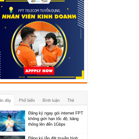
ần đây
Phổ biến
Bình luận
Thẻ
Đăng ký ngay gói internet FPT
không giới hạn tốc độ, băng
thông lên đến 1Gbps
Đăng ký lắp đặt truyền hình