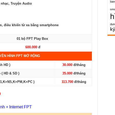
ban
 nhạc, Truyện Audio
sma
h
dun
em, điều khiển từ xa bằng smartphone
k
01 bộ FPT Play Box
600.000
đ
YỀN HÌNH FPT MỞ RỘNG
nh HD )
30.000
đ/tháng
 ( HD & SD )
35.000
đ/tháng
+1,K+NS,K+PM,K+PC )
113.700
đ/tháng
)
ình + Internet FPT