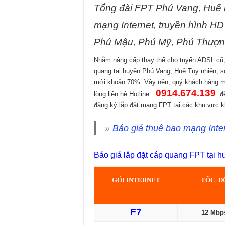
Tổng đài FPT Phú Vang, Huế 
mạng Internet, truyền hình H
Phú Mậu, Phú Mỹ, Phú Thượn
Nhằm nâng cấp thay thế cho tuyến ADSL cũ
quang tại huyện Phú Vang, Huế.Tuy nhiên, s
mới khoản 70%. Vậy nên, quý khách hàng mu
0914.674.139
lòng liên hệ Hotline:
để
đăng ký lắp đặt mạng FPT tại các khu vực 
»
Báo giá thuê bao mạng Int
Báo giá lắp đặt cáp quang FPT tại 
GÓI INTERNET
TỐC
–
Đ
F7
12 Mbp