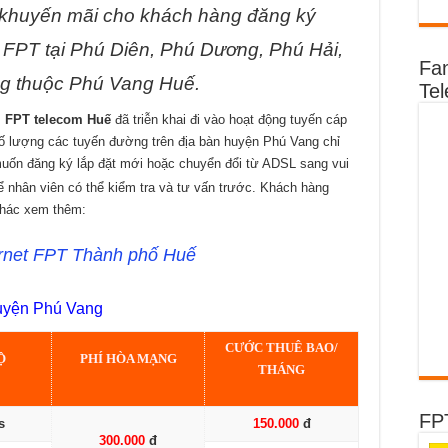
1
FPT
khuyến mãi cho khách hàng đăng ký
huyện
Phú
Vang
D FPT tại Phú Diên, Phú Dương, Phú Hải,
để
Fa
nhận
g thuộc Phú Vang Huế.
ngay
Te
ưu
đãi
,
FPT telecom Huế
đã triễn khai đi vào hoạt động tuyến cáp
ố lượng các tuyến đường trên địa bàn huyện Phú Vang chỉ
ốn đăng ký lắp đặt mới hoặc chuyển đổi từ ADSL sang vui
 nhân viên có thể kiểm tra và tư vấn trước. Khách hàng
khác xem thêm:
ernet FPT Thành phố Huế
huyện Phú Vang
CƯỚC THUÊ BAO/
Ộ
PHÍ HÒA MẠNG
THÁNG
FP
s
150.000
đ
300.000
đ