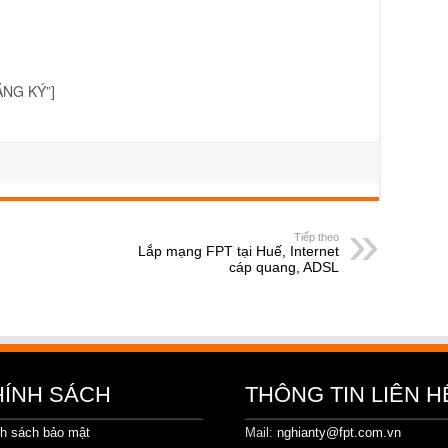
ĐĂNG KÝ”]
Tiếp theo
Lắp mạng FPT tại Huế, Internet
cáp quang, ADSL
HÍNH SÁCH
THÔNG TIN LIÊN H
h sách bảo mật
Mail:
nghianty@fpt.com.vn