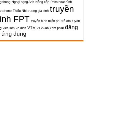
g thong
Ngoại hạng Anh
Nâng cấp
Phim hoạt hình
truyền
rtphone
Thiếu Nhi
truong gia binh
ình FPT
truyền hình miễn phí
trẻ em
tuyen
đăng
VTV
g
viec lam
vo dich
VTVCab
xem phim
ý
ứng dụng