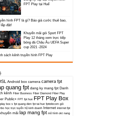
FPT Play tại Huế
yền hình FPT là gì? Báo giá cước thuê bao,
 lắp đặt!
Khuyến mãi gói Sport FPT
Play 12 tháng xem trực tiếp
bóng đá Châu Âu UEFA Super
cup 2021 -2024
nh sách kênh truyền hình FPT Play
ẻ
DSL
camera fpt
Android box
camera
ap quang fpt
dang ky mang fpt
Danh
ch kênh
Fiber Business
Fiber Diamond
Fiber Play
FPT Play Box
ber Public+
FPT
fpt hue
 play box s
fpt quang dien
fpt tai hue
fpttelecom
gói
Internet
mbo
học trực tuyến
hộ kinh doanh
internet fpt
lap mang fpt
khuyến mãi
mô hình okt
nang