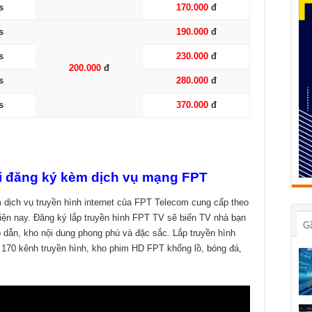
s
170.000
đ
s
190.000
đ
s
230.000
đ
200.000
đ
s
280.000
đ
s
370.000
đ
i đăng ký kèm dịch vụ mạng FPT
m dịch vụ truyền hình internet của FPT Telecom cung cấp theo
hiện nay. Đăng ký lắp truyền hình FPT TV sẽ biến TV nhà bạn
G
 dẫn, kho nội dung phong phú và đặc sắc. Lắp truyền hình
 170 kênh truyền hình, kho phim HD FPT khổng lồ, bóng đá,