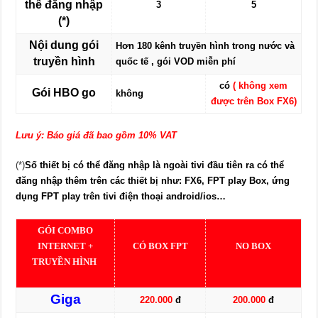
thể đăng nhập
3
5
(*)
Nội dung gói
Hơn 180 kênh truyền hình trong nước và
truyền hình
quốc tế , gói VOD miễn phí
có
( không xem
Gói HBO go
không
được trên Box FX6)
Lưu ý: Báo giá đã bao gồm 10% VAT
(*)
Số thiết bị có thể đăng nhập là ngoài tivi đầu tiên ra có thể
đăng nhập thêm trên các thiết bị như: FX6, FPT play Box, ứng
dụng FPT play trên tivi điện thoại android/ios…
GÓI COMBO
INTERNET +
CÓ BOX FPT
NO BOX
TRUYỀN HÌNH
Giga
220.000
đ
200.000
đ