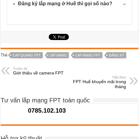
Đăng ký lắp mạng ở Huế thì gọi số nào?
Thẻ
CAP QUANG FPT
LẮP MẠNG
LAP MANG FPT
ĐĂNG KÝ
Trước đó
Giới thiệu về camera FPT
Tiếp theo
FPT Huế khuyến mãi trong
tháng
Tư vấn lắp mạng FPT toàn quốc
0785.102.103
Hỗ trợ kỹ thuật