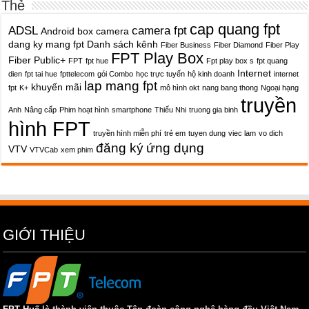
Thẻ
cap quang fpt
ADSL
camera fpt
Android box
camera
dang ky mang fpt
Danh sách kênh
Fiber Business
Fiber Diamond
Fiber Play
FPT Play Box
Fiber Public+
FPT
fpt hue
Fpt play box s
fpt quang
Internet
dien
fpt tai hue
fpttelecom
gói Combo
học trực tuyến
hộ kinh doanh
internet
lap mang fpt
khuyến mãi
fpt
K+
mô hình okt
nang bang thong
Ngoại hạng
truyền
Anh
Nâng cấp
Phim hoạt hình
smartphone
Thiếu Nhi
truong gia binh
hình FPT
truyền hình miễn phí
trẻ em
tuyen dung
viec lam
vo dich
đăng ký
ứng dụng
VTV
VTVCab
xem phim
GIỚI THIỆU