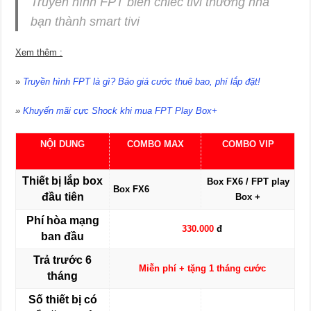
Truyền hình FPT biến chiếc tivi thường nhà
bạn thành smart tivi
Xem thêm :
»
Truyền hình FPT là gì? Báo giá cước thuê bao, phí lắp đặt!
»
Khuyến mãi cực Shock khi mua FPT Play Box+
NỘI DUNG
COMBO MAX
COMBO VIP
Thiết bị lắp box
Box FX6 / FPT play
Box FX6
đầu tiên
Box +
Phí hòa mạng
330.000
đ
ban đầu
Trả trước 6
Miễn phí + tặng 1 tháng cước
tháng
Số thiết bị có