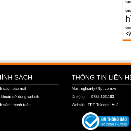
ban
sma
h
dun
k
HÍNH SÁCH
THÔNG TIN LIÊN H
h sách bảo mật
Mail:
nghianty@fpt.com.vn
 khoản sử dụng website
Di động:
– 0785.102.103
h sách thanh toán
Website:
FPT Telecom Huế