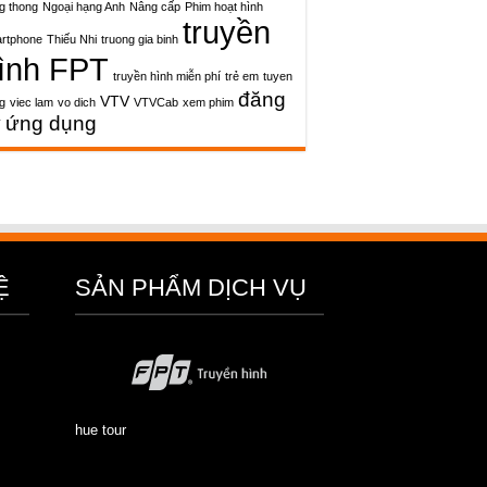
g thong
Ngoại hạng Anh
Nâng cấp
Phim hoạt hình
truyền
rtphone
Thiếu Nhi
truong gia binh
ình FPT
truyền hình miễn phí
trẻ em
tuyen
đăng
VTV
g
viec lam
vo dich
VTVCab
xem phim
ý
ứng dụng
Ệ
SẢN PHẨM DỊCH VỤ
hue tour