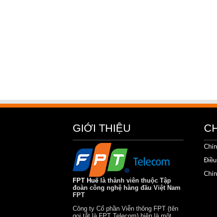
GIỚI THIỆU
C
Chín
Điều
Chín
FPT Huế
là thành viên thuộc Tập
đoàn công nghệ hàng đầu Việt Nam
FPT
Công ty Cổ phần Viễn thông FPT (tên
gọi tắt là FPT Telecom) hiện là một