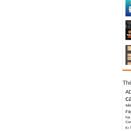
Th
A
c
sá
Fi
Fpt
Co
K+