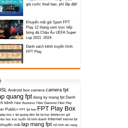
giá cước thuê bao, phí lắp đặt!
Khuyến mãi gói Sport FPT
Play 12 tháng xem trực tiếp
bóng đá Châu Âu UEFA Super
cup 2021 -2024
Danh sách kênh truyền hình
FPT Play
ẻ
DSL
camera fpt
Android box
camera
ap quang fpt
dang ky mang fpt
Danh
ch kênh
Fiber Business
Fiber Diamond
Fiber Play
FPT Play Box
ber Public+
FPT
fpt hue
 play box s
fpt quang dien
fpt tai hue
fpttelecom
gói
Internet
mbo
học trực tuyến
hộ kinh doanh
internet fpt
lap mang fpt
khuyến mãi
mô hình okt
nang