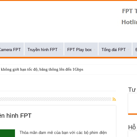
Camera FPT
Truyền hình FPT
FPT Play box
Tổng đài FPT
Tư
ền hình FPT
Hỗ 
Thỏa mãn đam mê của bạn với các bộ phim điện