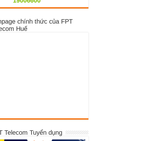
9006600
npage chính thức của FPT
lecom Huế
T Telecom Tuyển dụng