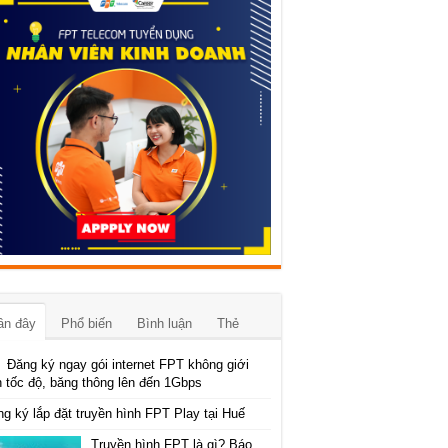
ần đây
Phổ biến
Bình luận
Thẻ
Đăng ký ngay gói internet FPT không giới
 tốc độ, băng thông lên đến 1Gbps
g ký lắp đặt truyền hình FPT Play tại Huế
Truyền hình FPT là gì? Báo