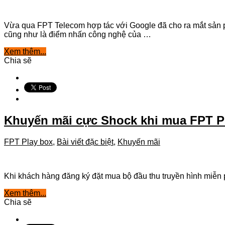
Vừa qua FPT Telecom hợp tác với Google đã cho ra mắt sản phẩ
cũng như là điểm nhấn công nghệ của …
Xem thêm...
Chia sẽ
Khuyến mãi cực Shock khi mua FPT P
FPT Play box
,
Bài viết đặc biệt
,
Khuyến mãi
Khi khách hàng đăng ký đặt mua bộ đầu thu truyền hình miễn p
Xem thêm...
Chia sẽ