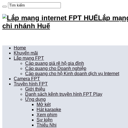
Lắp mạng
chi nhánh Huế
Home
Khuyến mãi
Lắp mạng FPT
Cáp quang giá rẽ hộ gia đình
Cáp quang cho Doanh nghiệp
Cáp quang cho hộ Kinh doanh dịch vụ Internet
Camera FPT
Truyền hình FPT
Giới thiệu
Danh sách kênh truyền hình FPT Play
Ứng dụng
Mở két
Hát karaoke
Xem phim
Sự kiện
Thiếu Nhi