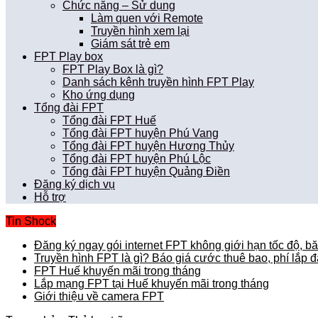
Chức năng – Sử dụng
Làm quen với Remote
Truyền hình xem lại
Giám sát trẻ em
FPT Play box
FPT Play Box là gì?
Danh sách kênh truyền hình FPT Play
Kho ứng dụng
Tổng đài FPT
Tổng đài FPT Huế
Tổng đài FPT huyện Phú Vang
Tổng đài FPT huyện Hương Thủy
Tổng đài FPT huyện Phú Lộc
Tổng đài FPT huyện Quảng Điền
Đăng ký dịch vụ
Hỗ trợ
Tin Shock
Đăng ký ngay gói internet FPT không giới hạn tốc độ, b
Truyền hình FPT là gì? Báo giá cước thuê bao, phí lắp đ
FPT Huế khuyến mãi trong tháng
Lắp mạng FPT tại Huế khuyến mãi trong tháng
Giới thiệu về camera FPT