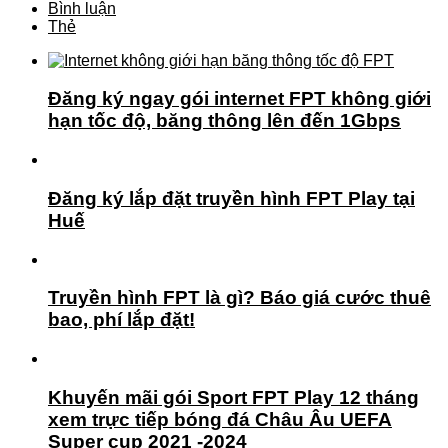
Bình luận
Thẻ
Đăng ký ngay gói internet FPT không giới
hạn tốc độ, băng thông lên đến 1Gbps
Đăng ký lắp đặt truyền hình FPT Play tại
Huế
Truyền hình FPT là gì? Báo giá cước thuê
bao, phí lắp đặt!
Khuyến mãi gói Sport FPT Play 12 tháng
xem trực tiếp bóng đá Châu Âu UEFA
Super cup 2021 -2024