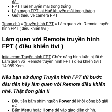
đặt!
FPT Huế khuyến mãi trong tháng
Lắp mạng FPT tại Huế khuyến mãi trong tháng
Giới thiệu về camera FPT
Trang chủ
»
Truyền hình FPT
»
Làm quen với Remote truyền
hình FPT ( điều khiển tivi )
Làm quen với Remote truyền hình
FPT ( điều khiển tivi )
fpttelecom
Truyền hình FPT
Chức năng bình luận bị tắt
ở
Làm quen với Remote truyền hình FPT ( điều khiển tivi )
14,059 Xem
Nếu bạn sử dụng Truyền hình FPT thì bước
đầu tiên hãy làm quen với Remote điều khiển
nhé. Thật đơn giản !!
Đầu tiên bấm phím nguồn
Power
để khởi động bộ giải
mã.
Bấm
Menu
hoặc
Home
để vào giao diện chính.