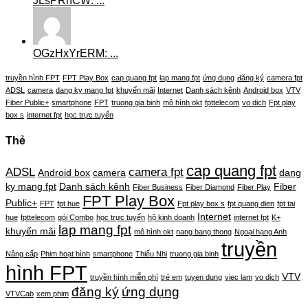
JLsPRhCW: ...
OGzHxYrERM: ...
truyền hình FPT
FPT Play Box
cap quang fpt
lap mang fpt
ứng dụng
đăng ký
camera fpt
ADSL
camera
dang ky mang fpt
khuyến mãi
Internet
Danh sách kênh
Android box
VTV
Fiber Public+
smartphone
FPT
truong gia binh
mô hình okt
fpttelecom
vo dich
Fpt play
box s
internet fpt
học trực tuyến
Thẻ
cap quang fpt
ADSL
camera fpt
Android box
camera
dang
ky mang fpt
Danh sách kênh
Fiber
Fiber Business
Fiber Diamond
Fiber Play
FPT Play Box
Public+
FPT
fpt hue
Fpt play box s
fpt quang dien
fpt tai
Internet
hue
fpttelecom
gói Combo
học trực tuyến
hộ kinh doanh
internet fpt
K+
lap mang fpt
khuyến mãi
mô hình okt
nang bang thong
Ngoại hạng Anh
truyền
Nâng cấp
Phim hoạt hình
smartphone
Thiếu Nhi
truong gia binh
hình FPT
VTV
truyền hình miễn phí
trẻ em
tuyen dung
viec lam
vo dich
đăng ký
ứng dụng
VTVCab
xem phim