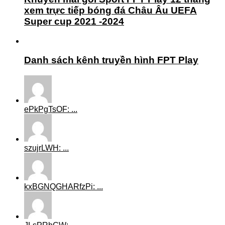
xem trực tiếp bóng đá Châu Âu UEFA
Super cup 2021 -2024
Danh sách kênh truyền hình FPT Play
ePkPgTsOF: ...
szujrLWH: ...
kxBGNQGHARfzPi: ...