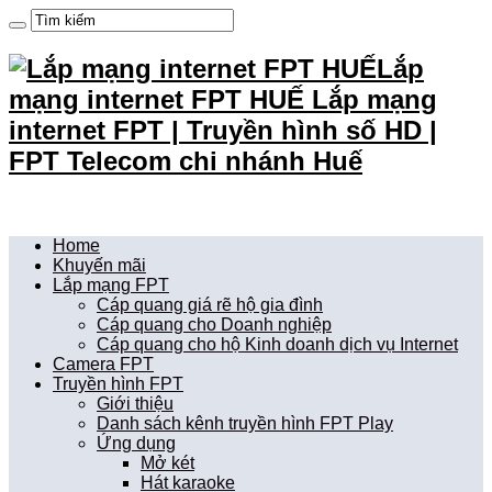
Lắp
mạng internet FPT HUẾ Lắp mạng
internet FPT | Truyền hình số HD |
FPT Telecom chi nhánh Huế
Home
Khuyến mãi
Lắp mạng FPT
Cáp quang giá rẽ hộ gia đình
Cáp quang cho Doanh nghiệp
Cáp quang cho hộ Kinh doanh dịch vụ Internet
Camera FPT
Truyền hình FPT
Giới thiệu
Danh sách kênh truyền hình FPT Play
Ứng dụng
Mở két
Hát karaoke