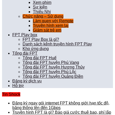
Xem phim
Sự kiện
Thiếu Nhi
Chức năng – Sử dụng
Làm quen với Remote
Truyền hình xem lại
Giám sát trẻ em
FPT Play box
FPT Play Box là gì?
Danh sách kênh truyền hình FPT Play
Kho ứng dụng
Tổng đài FPT
Tổng đài FPT Huế
Tổng đài FPT huyện Phú Vang
Tổng đài FPT huyện Hương Thủy
Tổng đài FPT huyện Phú Lộc
Tổng đài FPT huyện Quảng Điền
Đăng ký dịch vụ
Hỗ trợ
Tin Shock
Đăng ký ngay gói internet FPT không giới hạn tốc độ,
băng thông lên đến 1Gbps
Truyền hình FPT là gì? Báo giá cước thuê bao, phí lắp