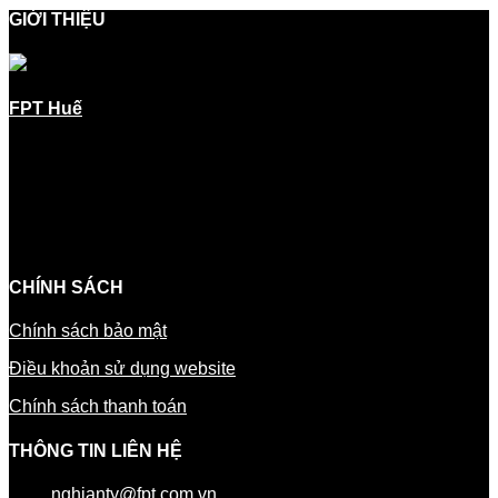
GIỚI THIỆU
FPT Huế
là thành viên thuộc Tập đoàn công nghệ hàng
đầu Việt Nam FPT
Công ty Cổ phần Viễn thông FPT (tên gọi tắt là FPT
Telecom) hiện là một trong những nhà cung cấp dịch vụ Viễn
thông và Internet hàng đầu khu vực.
CHÍNH SÁCH
Chính sách bảo mật
Điều khoản sử dụng website
Chính sách thanh toán
THÔNG TIN LIÊN HỆ
Mail:
nghianty@fpt.com.vn