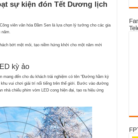
1
ạt sự kiện đón Tết Dương lịch
đón
Tết
Dương
lịch
sôi
Fa
động
tại
Công viên văn hóa Đầm Sen là lựa chọn lý tưởng cho các gia
Te
Đầm
u năm.
Sen
 khách bớt mệt mỏi, tạo niềm hứng khởi cho một năm mới
ED kỳ ảo
n mang đến cho du khách trải nghiệm có tên “Đường hầm kỳ
hu vui chơi giải trí nổi tiếng trên thế giới. Bước vào đường
n nhà chiếu phim vòm LED cong hiện đại, tạo ra hiệu ứng
FP