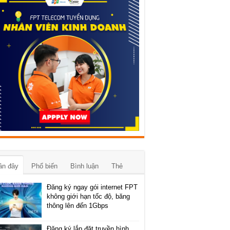
ần đây
Phổ biến
Bình luận
Thẻ
Đăng ký ngay gói internet FPT
không giới hạn tốc độ, băng
thông lên đến 1Gbps
Đăng ký lắp đặt truyền hình