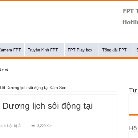
Camera FPT
Truyền hình FPT
FPT Play box
Tổng đài FPT
 cước thuê bao, phí lắp
 Tết Dương lịch sôi động tại Đầm Sen
Tư
 Dương lịch sôi động tại
ở
ình luận bị tắt
3,220 Xem
Hỗ 
Loạt
sự
kiện