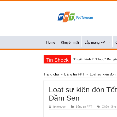
Home
Khuyến mãi
Lắp mạng FPT
Tin Shock
Truyền hình FPT là gì? Báo giá
Trang chủ
»
Bảng tin FPT
»
Loạt sự kiện đón
Loạt sự kiện đón Tết
Đầm Sen
fpttelecom
Bảng tin FPT
Chức năng b