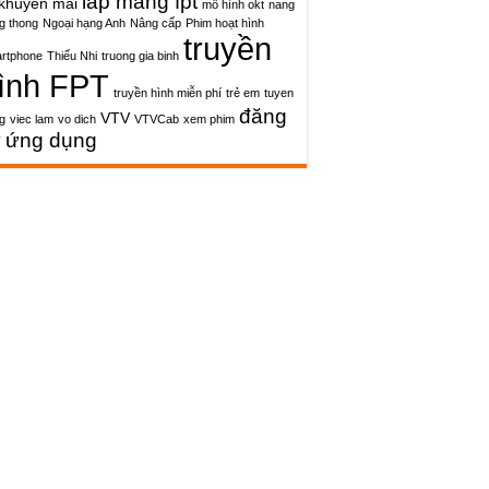
lap mang fpt
khuyến mãi
mô hình okt
nang
g thong
Ngoại hạng Anh
Nâng cấp
Phim hoạt hình
truyền
rtphone
Thiếu Nhi
truong gia binh
ình FPT
truyền hình miễn phí
trẻ em
tuyen
đăng
VTV
g
viec lam
vo dich
VTVCab
xem phim
ý
ứng dụng