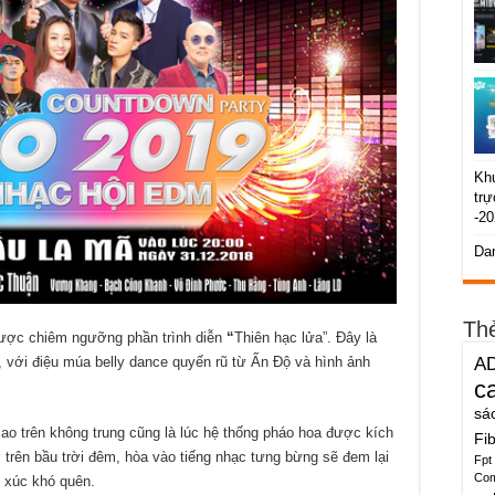
Kh
trự
-2
Da
Th
ược chiêm ngưỡng phần trình diễn
“
Thiên hạc lửa”. Đây là
 với điệu múa belly dance quyến rũ từ Ấn Độ và hình ảnh
A
c
sá
 cao trên không trung cũng là lúc hệ thống pháo hoa được kích
Fi
trên bầu trời đêm, hòa vào tiếng nhạc tưng bừng sẽ đem lại
Fpt
Co
 xúc khó quên.