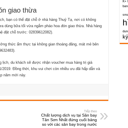
K+
ban
n giao thừa
sma
ịch, bạn có thể đặt chỗ ở nhà hàng Thuỷ Tạ, nơi có không
h
vừa dùng bữa tối vừa ngắm pháo hoa đón giao thừa. Nhà hàng
dun
 hệ đặt chỗ trước: 02839612082).
k
ởng thức ẩm thực tại không gian thoáng đãng, mát mẻ bên
9632483).
 lịch, du khách sẽ được nhận voucher mua hàng trị giá
1/2019. Đồng thời, khu vui chơi còn nhiều ưu đãi hấp dẫn và
ịp năm mới này.
Tiếp theo
Chất lượng dịch vụ tại Sân bay
Tân Sơn Nhất đứng cuối bảng
so với các sân bay trong nước