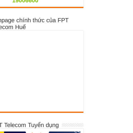
9006600
npage chính thức của FPT
lecom Huế
T Telecom Tuyển dụng