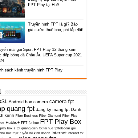
FPT Play tại Huế
Truyền hình FPT là gì? Báo
giá cước thuê bao, phí lắp đặt!
uyến mãi gói Sport FPT Play 12 tháng xem
c tiếp bóng đá Châu Âu UEFA Super cup 2021
024
nh sách kênh truyền hình FPT Play
ẻ
DSL
camera fpt
Android box
camera
ap quang fpt
dang ky mang fpt
Danh
ch kênh
Fiber Business
Fiber Diamond
Fiber Play
FPT Play Box
ber Public+
FPT
fpt hue
 play box s
fpt quang dien
fpt tai hue
fpttelecom
gói
Internet
mbo
học trực tuyến
hộ kinh doanh
internet fpt