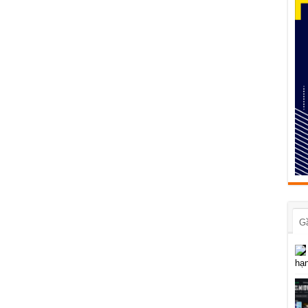
G
hạn