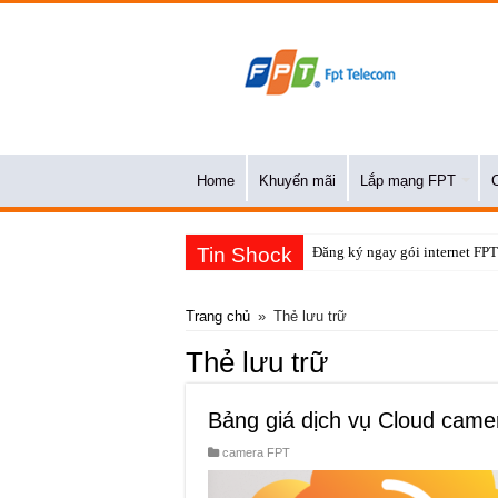
Home
Khuyến mãi
Lắp mạng FPT
Tin Shock
Đăng ký ngay gói internet FPT
Trang chủ
»
Thẻ lưu trữ
Thẻ lưu trữ
Bảng giá dịch vụ Cloud cam
camera FPT