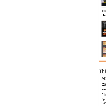
Tru
phí
Th
A
c
sá
Fi
Fpt
Co