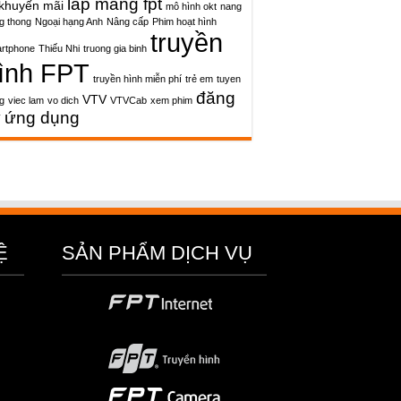
lap mang fpt
khuyến mãi
mô hình okt
nang
g thong
Ngoại hạng Anh
Nâng cấp
Phim hoạt hình
truyền
rtphone
Thiếu Nhi
truong gia binh
ình FPT
truyền hình miễn phí
trẻ em
tuyen
đăng
VTV
g
viec lam
vo dich
VTVCab
xem phim
ý
ứng dụng
Ệ
SẢN PHẨM DỊCH VỤ