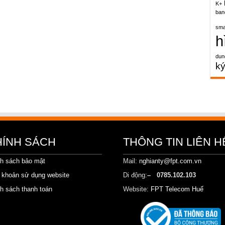
K+
ban
sma
h
dun
k
HÍNH SÁCH
THÔNG TIN LIÊN H
h sách bảo mật
Mail:
nghianty@fpt.com.vn
 khoản sử dụng website
Di động:
– 0785.102.103
h sách thanh toán
Website:
FPT Telecom Huế