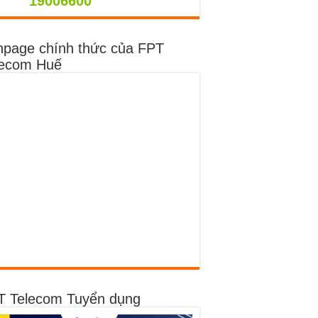
9006600
npage chính thức của FPT
lecom Huế
T Telecom Tuyển dụng