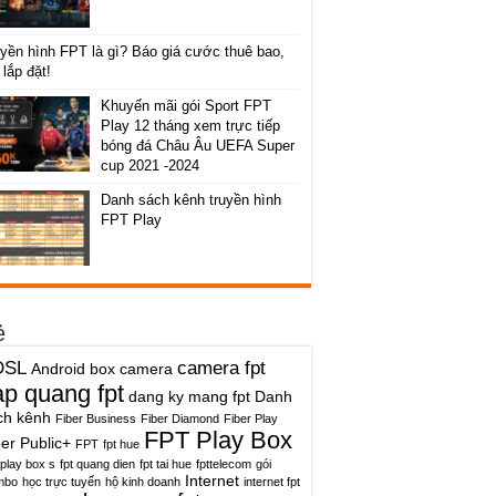
yền hình FPT là gì? Báo giá cước thuê bao,
 lắp đặt!
Khuyến mãi gói Sport FPT
Play 12 tháng xem trực tiếp
bóng đá Châu Âu UEFA Super
cup 2021 -2024
Danh sách kênh truyền hình
FPT Play
ẻ
DSL
camera fpt
Android box
camera
ap quang fpt
dang ky mang fpt
Danh
ch kênh
Fiber Business
Fiber Diamond
Fiber Play
FPT Play Box
ber Public+
FPT
fpt hue
 play box s
fpt quang dien
fpt tai hue
fpttelecom
gói
Internet
mbo
học trực tuyến
hộ kinh doanh
internet fpt