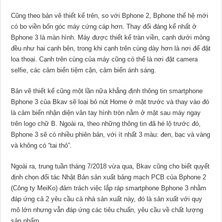
Cũng theo bản vẽ thiết kế trên, so với Bphone 2, Bphone thế hệ mới
có bo viền bốn góc máy cứng cáp hơn. Thay đổi đáng kể nhất ở
Bphone 3 là màn hình. Máy được thiết kế tràn viền, cạnh dưới mỏng
đều như hai cạnh bên, trong khi cạnh trên cùng dày hơn là nơi để đặt
loa thoại. Cạnh trên cùng của máy cũng có thể là nơi đặt camera
selfie, các cảm biến tiệm cận, cảm biến ánh sáng.
Bản vẽ thiết kế cũng một lần nữa khẳng định thông tin smartphone
Bphone 3 của Bkav sẽ loại bỏ nút Home ở mặt trước và thay vào đó
là cảm biến nhận diện vân tay hình tròn nằm ở mặt sau máy ngay
trên logo chữ B. Ngoài ra, theo những thông tin đã hé lộ trước đó,
Bphone 3 sẽ có nhiều phiên bản, với ít nhất 3 màu: đen, bạc và vàng
và không có “tai thỏ”.
Ngoài ra, trung tuần tháng 7/2018 vừa qua, Bkav cũng cho biết quyết
định chọn đối tác Nhật Bản sản xuất bảng mạch PCB của Bphone 2
(Công ty MeiKo) đảm trách việc lắp ráp smartphone Bphone 3 nhằm
đáp ứng cả 2 yêu cầu cả nhà sản xuất này, đó là sản xuất với quy
mô lớn nhưng vẫn đáp ứng các tiêu chuẩn, yêu cầu về chất lượng
sản phẩm.