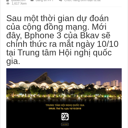
fpttelecom
Bảng tin FPT
Chức năng bình luận bị tắt
Bphone
1,617 Xem
chính
thức
gửi
Sau một thời gian dự đoán
thư
mời
của cộng đồng mạng. Mới
ra
mắt
Bphone
đây, Bphone 3 của Bkav sẽ
3
vào
chính thức ra mắt ngày 10/10
ngày
10/10
tại Trung tâm Hội nghị quốc
gia.