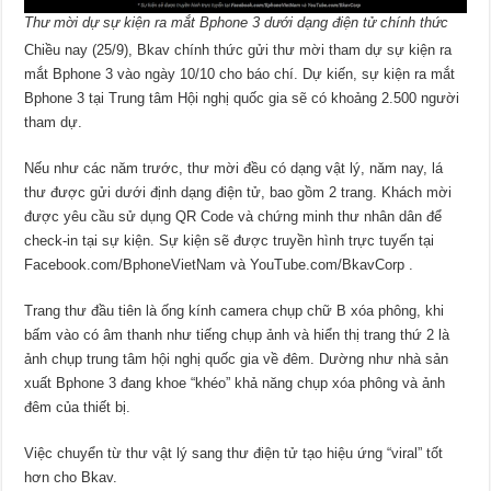
Thư mời dự sự kiện ra mắt Bphone 3 dưới dạng điện tử chính thức
Chiều nay (25/9), Bkav chính thức gửi thư mời tham dự sự kiện ra
mắt Bphone 3 vào ngày 10/10 cho báo chí. Dự kiến, sự kiện ra mắt
Bphone 3 tại Trung tâm Hội nghị quốc gia sẽ có khoảng 2.500 người
tham dự.
Nếu như các năm trước, thư mời đều có dạng vật lý, năm nay, lá
thư được gửi dưới định dạng điện tử, bao gồm 2 trang. Khách mời
được yêu cầu sử dụng QR Code và chứng minh thư nhân dân để
check-in tại sự kiện. Sự kiện sẽ được truyền hình trực tuyến tại
Facebook.com/BphoneVietNam và YouTube.com/BkavCorp .
Trang thư đầu tiên là ống kính camera chụp chữ B xóa phông, khi
bấm vào có âm thanh như tiếng chụp ảnh và hiển thị trang thứ 2 là
ảnh chụp trung tâm hội nghị quốc gia về đêm. Dường như nhà sản
xuất Bphone 3 đang khoe “khéo” khả năng chụp xóa phông và ảnh
đêm của thiết bị.
Việc chuyển từ thư vật lý sang thư điện tử tạo hiệu ứng “viral” tốt
hơn cho Bkav.