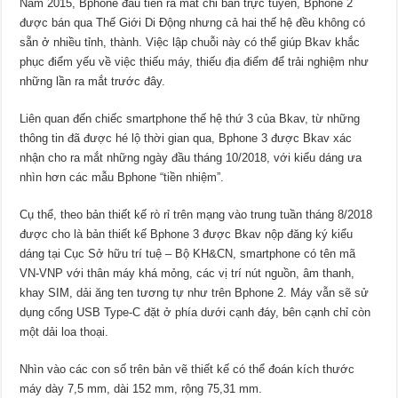
Năm 2015, Bphone đầu tiên ra mắt chỉ bán trực tuyến, Bphone 2
được bán qua Thế Giới Di Động nhưng cả hai thế hệ đều không có
sẵn ở nhiều tỉnh, thành. Việc lập chuỗi này có thể giúp Bkav khắc
phục điểm yếu về việc thiếu máy, thiếu địa điểm để trải nghiệm như
những lần ra mắt trước đây.
Liên quan đến chiếc smartphone thế hệ thứ 3 của Bkav, từ những
thông tin đã được hé lộ thời gian qua, Bphone 3 được Bkav xác
nhận cho ra mắt những ngày đầu tháng 10/2018, với kiểu dáng ưa
nhìn hơn các mẫu Bphone “tiền nhiệm”.
Cụ thể, theo bản thiết kế rò rỉ trên mạng vào trung tuần tháng 8/2018
được cho là bản thiết kế Bphone 3 được Bkav nộp đăng ký kiểu
dáng tại Cục Sở hữu trí tuệ – Bộ KH&CN, smartphone có tên mã
VN-VNP với thân máy khá mỏng, các vị trí nút nguồn, âm thanh,
khay SIM, dải ăng ten tương tự như trên Bphone 2. Máy vẫn sẽ sử
dụng cổng USB Type-C đặt ở phía dưới cạnh đáy, bên cạnh chỉ còn
một dải loa thoại.
Nhìn vào các con số trên bản vẽ thiết kế có thể đoán kích thước
máy dày 7,5 mm, dài 152 mm, rộng 75,31 mm.