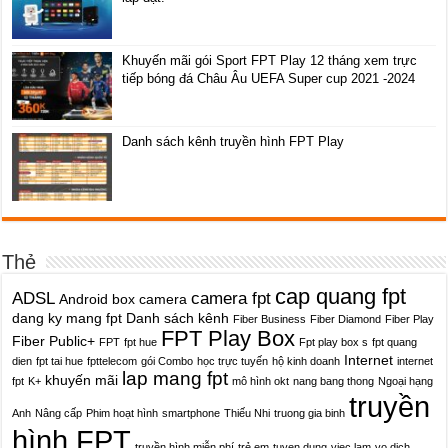
Khuyến mãi gói Sport FPT Play 12 tháng xem trực
tiếp bóng đá Châu Âu UEFA Super cup 2021 -2024
Danh sách kênh truyền hình FPT Play
Thẻ
cap quang fpt
ADSL
camera fpt
Android box
camera
dang ky mang fpt
Danh sách kênh
Fiber Business
Fiber Diamond
Fiber Play
FPT Play Box
Fiber Public+
FPT
fpt hue
Fpt play box s
fpt quang
Internet
dien
fpt tai hue
fpttelecom
gói Combo
học trực tuyến
hộ kinh doanh
internet
lap mang fpt
khuyến mãi
fpt
K+
mô hình okt
nang bang thong
Ngoại hạng
truyền
Anh
Nâng cấp
Phim hoạt hình
smartphone
Thiếu Nhi
truong gia binh
hình FPT
truyền hình miễn phí
trẻ em
tuyen dung
viec lam
vo dich